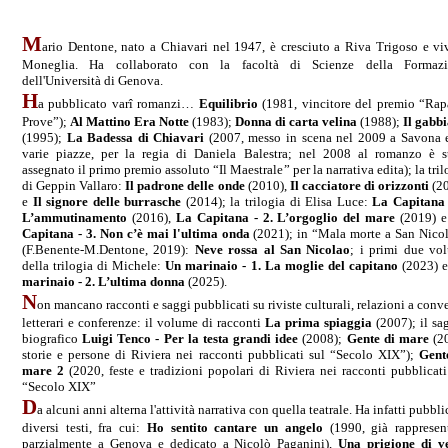
M
ario Dentone, nato a Chiavari nel 1947, è cresciuto a Riva Trigoso e vi
Moneglia. Ha collaborato con la facoltà di Scienze della Formaz
dell'Università di Genova.
H
a pubblicato varî romanzi…
Equilibrio
(1981, vincitore del premio “Rap
Prove”);
Al Mattino Era Notte
(1983);
Donna di carta velina
(1988);
Il gabb
(1995);
La Badessa di Chiavari
(2007, messo in scena nel 2009 a Savona 
varie piazze, per la regia di Daniela Balestra; nel 2008 al romanzo è s
assegnato il primo premio assoluto “Il Maestrale” per la narrativa edita); la tril
di Geppin Vallaro:
Il padrone delle onde
(2010),
Il cacciatore di orizzonti
(2
e
Il signore delle burrasche
(2014); la trilogia di Elisa Luce:
La Capitana 
L’ammutinamento
(2016),
La Capitana - 2. L’orgoglio del mare
(2019) 
Capitana - 3. Non c’è mai l'ultima onda
(2021); in “Mala morte a San Nico
(F.Benente-M.Dentone, 2019):
Neve rossa al San Nicolao
; i primi due vo
della trilogia di Michele:
Un marinaio - 1. La moglie del capitano
(2023) 
marinaio - 2. L’ultima donna
(2025).
N
on mancano racconti e saggi pubblicati su riviste culturali, relazioni a conv
letterari e conferenze: il volume di racconti
La prima spiaggia
(2007); il sa
biografico
Luigi Tenco - Per la testa grandi idee
(2008);
Gente di mare
(2
storie e persone di Riviera nei racconti pubblicati sul “Secolo XIX”);
Gent
mare 2
(2020, feste e tradizioni popolari di Riviera nei racconti pubblicati
“Secolo XIX”
D
a alcuni anni alterna l'attività narrativa con quella teatrale. Ha infatti pubbli
diversi testi, fra cui:
Ho sentito cantare un angelo
(1990, già rappresen
parzialmente a Genova e dedicato a Nicolò Paganini),
Una prigione di v