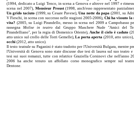
(1994, dedicato a Luigi Tenco, in scena a Genova e altrove nel 1997 e rimess
scena nel 2007),
Monsieur Proust
(1998, anch'esso rappresentato parzialmen
Un grido taciuto
(1999, su Cesare Pavese),
Una notte da papa
(2001, su Adr
V Fieschi, in scena con successo nelle stagioni 2005-2006),
Chi ha vissuto la
vita?
(2005, su Luigi Pirandello, messo in scena nel 2009 a Campobasso pe
rassegna
Molise in teatro
dal Gruppo Maschere Nude "Amici del Tea
Pirandelliano", per la regia di Domenico Oriente),
Anche il cielo è caduto
(2
atto unico sul crollo delle Torri Gemelle),
La porta aperta
(2010, atto unico)
occhi
(2012, atto unico).
Il testo teatrale su Paganini è stato tradotto per l'Università Bulgara, mentre pr
l'Università di Genova sono state discusse due tesi di laurea sul suo teatro e
tesi sui suoi romanzi, tutte con relatrice Graziella Corsinovi che nell'anno 2
2006 ha anche tenuto un affollato corso monografico sempre sul teatr
Dentone.